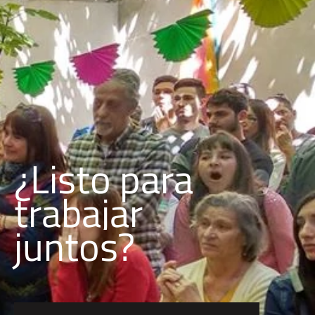
¿Listo para
c
o
n
r
s
a
t
j
r
a
b
u
a
juntos?